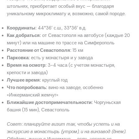
штольнях, приобретает особый вкус — благодаря
уникальному микроклимату и, возможно, самой породе.
Координаты:
44°36′ с.ш., 33°36′ в.д.
Как добраться:
от Севастополя на автобусе (каждые 20
минут) или на машине по трассе на Симферополь
Расстояние от Севастополя:
15 км
Парковка:
есть у монастыря и у завода
Время на осмотр:
3-4 часа (с учетом монастыря,
крепости и завода)
Лучшее время:
круглый год
Что попробовать:
вино на заводе, особенно
«Инкерманский жемчуг»
Ближайшие достопримечательности:
Чоргуньская
башня (15 мин), Севастополь
Совет: планируйте визит так, чтобы успеть и на
экскурсию в монастырь (утром), и на винзавод (днем).