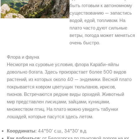
быть готовым к автономному
существованию — запастись
водой, едой, топливом. На
плато часто дуют сильные
ветры, погода может меняться
очень быстро.
Флора и фауна
Несмотря на суровые условия, флора Караби-яйлы
довольно богата. Здесь произрастает более 500 видов
растений, из которых около 40 — эндемики. Весной плато
покрывается ковром цветущих тюльпанов, ирисов,
пионов. Встречаются редкие виды орхидей. Животный
мир представлен лисицами, зайцами, куницами,
множеством птиц. На плато можно увидеть табунки
лошадей, которые пасутся здесь летом.
Координаты:
44°50′ с.ш., 34°30′ в.д.
Как добраться:
от Белогорска по грунтовой дороге на юг