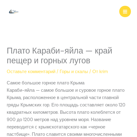
Перейти
к
содержимому
Плато Караби-яйла — край
пещер и горных лугов
Оставьте комментарий
/
Горы и скалы
/ От
krim
Самое большое горное плато Крыма
Караби-яйла — самое большое и суровое горное плато
Крыма, расположенное в центральной части главной
гряды Крымских гор. Его площадь составляет около 120
квадратных километров. Высота плато колеблется от
900 до 1200 метров над уровнем моря. Название
переводится с крымскотатарского как «черное
пастбище». Плато славится своими многочисленными