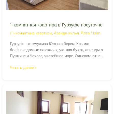
1-комнатная квартира в Гурзуфе посуточно
/
1-комнатные квартиры
,
Аренда жилья
,
Ялта
/
krim
Гурзуф — жемчужина Южного берега Крыма:
белёные домики на скалах, уютная бухта, легенды о
Пушкине и Чехове, чистейшее море. Однокомнатная
квартира в аренду здесь — шанс пожить в
1-
Читать далее »
настоящем крымском приморском посёлке, среди
комнатная
кипарисов и виноградников, в стороне от шумной
квартира
Ялты. ‹ › 1-комнатная квартира в Гурзуфе Уютная
в
однокомнатная квартира в Гурзуфе с хорошим
Гурзуфе
ремонтом
посуточно