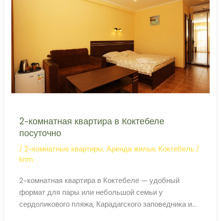
посуточно
2-комнатная квартира в Коктебеле
посуточно
/
2-комнатные квартиры
,
Аренда жилья
,
Коктебель
/
krim
2-комнатная квартира в Коктебеле — удобный
формат для пары или небольшой семьи у
сердоликового пляжа, Карадагского заповедника и
набережной с духом Серебряного века. Коктебель: