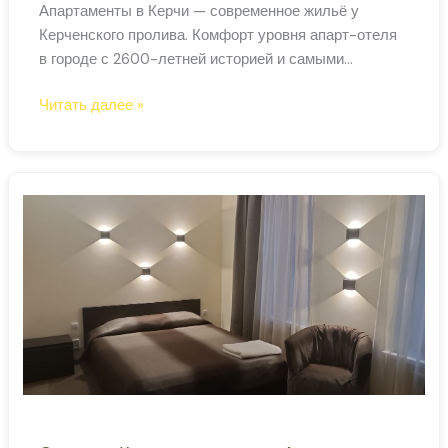
Апартаменты в Керчи — современное жильё у
Керченского пролива. Комфорт уровня апарт-отеля
в городе с 2600-летней историей и самыми
тёплыми азовскими пляжами Крыма. Что привлекает
Апартаменты
Читать далее »
в Керчь Керчь всё больше входит в маршруты
в
туристов, объезжающих Крым по кругу. Античный
Керчи
музей «Боспорское царство», курган Мелек-
посуточно
Чесменский с уникальной дромосной камерой, гора
—
Митридат с видом на два моря
у
Керченского
пролива