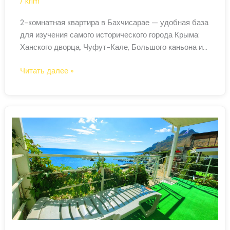
/
krim
2-комнатная квартира в Бахчисарае — удобная база
для изучения самого исторического города Крыма:
Ханского дворца, Чуфут-Кале, Большого каньона и
пещерных монастырей. Бахчисарай: столица
2-
Читать далее »
крымских ханов Бахчисарай — единственный
комнатная
сохранившийся татарский город Крыма. Ханский
квартира
дворец, построенный в XVI–XVIII веках, — главная
в
достопримечательность: узнаваемый по «Фонтану
Бахчисарае
слёз» Пушкина. Старый город с текиями, мечетями и
посуточно
ремесленными мастерскими создаёт