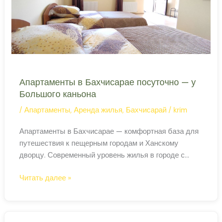
Апартаменты в Бахчисарае посуточно — у
Большого каньона
/
Апартаменты
,
Аренда жилья
,
Бахчисарай
/
krim
Апартаменты в Бахчисарае — комфортная база для
путешествия к пещерным городам и Ханскому
дворцу. Современный уровень жилья в городе с
тысячелетней историей. Большой каньон: главная
Апартаменты
Читать далее »
однодневная вылазка Большой каньон Крыма — 3
в
км скальных стен высотой до 320 метров,
Бахчисарае
изумрудные ванны в русле реки Аузун-Узень и
посуточно
купание в природных бассейнах «Ванна молодости».