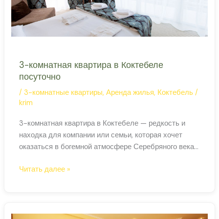
3-комнатная квартира в Коктебеле
посуточно
/
3-комнатные квартиры
,
Аренда жилья
,
Коктебель
/
krim
3-комнатная квартира в Коктебеле — редкость и
находка для компании или семьи, которая хочет
оказаться в богемной атмосфере Серебряного века
с Карадагом за окном и сердоликами на пляже.
3-
Читать далее »
Трёшка в Коктебеле: комфорт для большой группы
комнатная
Трёхкомнатные квартиры в Коктебеле — редкость:
квартира
это небольшой посёлок с ограниченным жилым
в
фондом. Когда они появляются на рынке аренды, их
Коктебеле
[…]