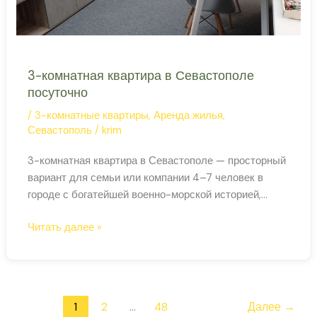
3-комнатная квартира в Севастополе
посуточно
/
3-комнатные квартиры
,
Аренда жилья
,
Севастополь
/
krim
3-комнатная квартира в Севастополе — просторный
вариант для семьи или компании 4–7 человек в
городе с богатейшей военно-морской историей,
панорамными видами на бухту и отличными
3-
Читать далее »
пляжами. Севастополь: больше, чем курорт
комнатная
Севастополь — единственный крымский город,
квартира
который интересен не только морем, но и историей.
в
Памятники Первой и Второй обороны города,
Севастополе
Херсонес Таврический, Графская пристань, Малахов
1
2
…
48
Далее
→
посуточно
курган,