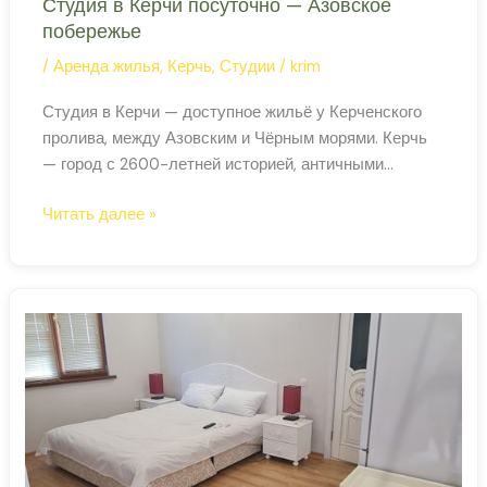
Студия в Керчи посуточно — Азовское
побережье
/
Аренда жилья
,
Керчь
,
Студии
/
krim
Студия в Керчи — доступное жильё у Керченского
пролива, между Азовским и Чёрным морями. Керчь
— город с 2600-летней историей, античными
руинами и крепостью Ени-Кале у самой переправы.
Студия
Читать далее »
Керчь: ворота Крыма Керчь — один из древнейших
в
городов России, основан греками в VII веке до н. э.
Керчи
под именем Пантикапей. Здесь находились столица
посуточно
Боспорского царства, первые
—
Азовское
побережье