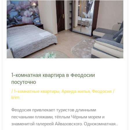
—
Расстояние от Бахчисарая
у
Большого
каньона
1-комнатная квартира в Феодосии
посуточно
/
1-комнатные квартиры
,
Аренда жилья
,
Феодосия
/
krim
Феодосия привлекает туристов длинными
песчаными пляжами, тёплым Чёрным морем и
знаменитой галереей Айвазовского. Однокомнатная