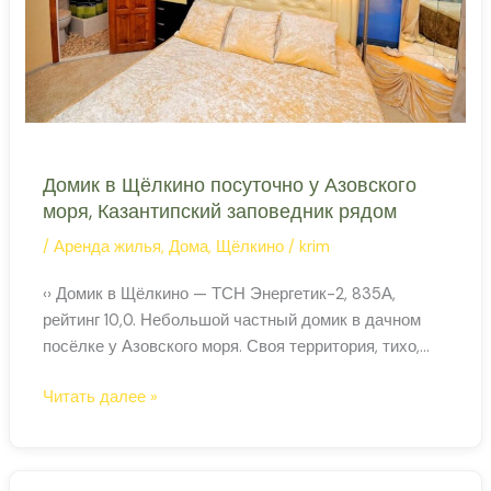
курорт
Крыма
Домик в Щёлкино посуточно у Азовского
моря, Казантипский заповедник рядом
/
Аренда жилья
,
Дома
,
Щёлкино
/
krim
‹› Домик в Щёлкино — ТСН Энергетик-2, 835А,
рейтинг 10,0. Небольшой частный домик в дачном
посёлке у Азовского моря. Своя территория, тихо,
воздух и тишина степного Крыма. Рядом —
Домик
Читать далее »
Казантипский природный заповедник и тёплые
в
пляжи Азова. Проверить наличие и забронировать на
Щёлкино
Суточно.ру Тип Частный домик Адрес ТСН
посуточно
Энергетик-2, 835А, Щёлкино Рейтинг 10,0/10 (5