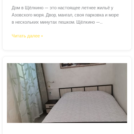
Дом в Щёлкино — это настоящее летнее жильё у
Азовского моря. Двор, мангал, своя парковка и море
в нескольких минутах пешком. Щёлкино —
небольшой приморский посёлок без туристической
Дом
Читать далее »
суеты: сюда едут те, кто ценит тишину, пустые
в
пляжи и тёплую азовскую воду без толп. ‹ › Дом в
Щёлкино
Щёлкино посуточно Частный дом с двором и
посуточно
мангальной