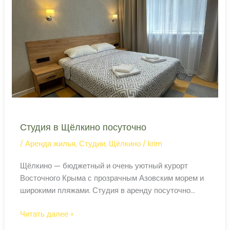
посуточно
Студия в Щёлкино посуточно
/
Аренда жилья
,
Студии
,
Щёлкино
/
krim
Щёлкино — бюджетный и очень уютный курорт
Восточного Крыма с прозрачным Азовским морем и
широкими пляжами. Студия в аренду посуточно
подходит одиночным путешественникам и парам:
Студия
Читать далее »
компактно, чисто и совсем недорого по сравнению с
в
ЮБК. ‹ › Студия в Щёлкино Аккуратная студия с