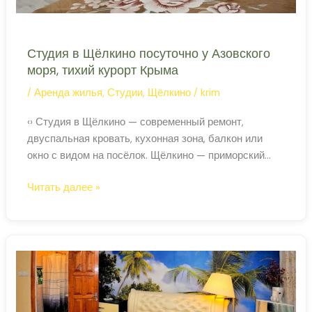
Студия в Щёлкино посуточно у Азовского
моря, тихий курорт Крыма
/
Аренда жилья
,
Студии
,
Щёлкино
/
krim
‹› Студия в Щёлкино — современный ремонт,
двуспальная кровать, кухонная зона, балкон или
окно с видом на посёлок. Щёлкино — приморский
посёлок Азовского побережья. До пляжа 5–10 минут,
Студия
Читать далее »
тихо, никакой суеты. Проверить наличие и
в
забронировать на Суточно.ру Тип Студия Город
Щёлкино
Щёлкино, Крым До Азовского моря 5–10 мин Цена от
посуточно
3 500 руб/сутки Кондиционер, Wi-Fi Холодильник,
у
[…]
Азовского
моря,
тихий