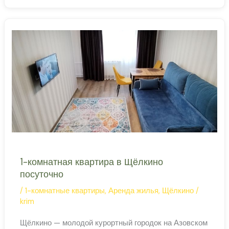
Щёлкино
кухонным уголком и кондиционером в Щёлкино —
посуточно
удобная база для отдыха на Азовском
1-комнатная квартира в Щёлкино
посуточно
/
1-комнатные квартиры
,
Аренда жилья
,
Щёлкино
/
krim
Щёлкино — молодой курортный городок на Азовском