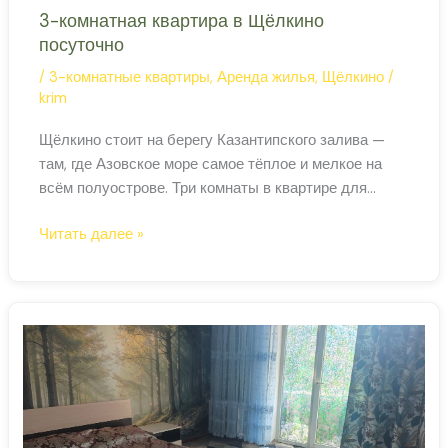
3-комнатная квартира в Щёлкино
посуточно
/
3-комнатные квартиры
,
Аренда жилья
,
Щёлкино
/
krim
Щёлкино стоит на берегу Казантипского залива —
там, где Азовское море самое тёплое и мелкое на
всём полуострове. Три комнаты в квартире для
большой семьи или компании: каждый в своём углу,
3-
Читать далее »
кухня общая, выход на пляж — пешком. Щёлкино —
комнатная
это тихий выбор для тех, кто хочет Азовское море,
квартира
низкие цены и никаких толп. ‹
в
Щёлкино
посуточно