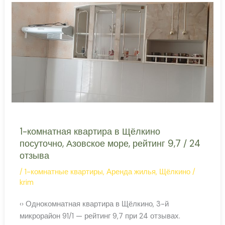
у
отзывов) Цена
Азовского
моря,
Казантипский
заповедник
рядом
1-комнатная квартира в Щёлкино
посуточно, Азовское море, рейтинг 9,7 / 24
отзыва
/
1-комнатные квартиры
,
Аренда жилья
,
Щёлкино
/
krim
‹› Однокомнатная квартира в Щёлкино, 3-й
микрорайон 91/1 — рейтинг 9,7 при 24 отзывах.