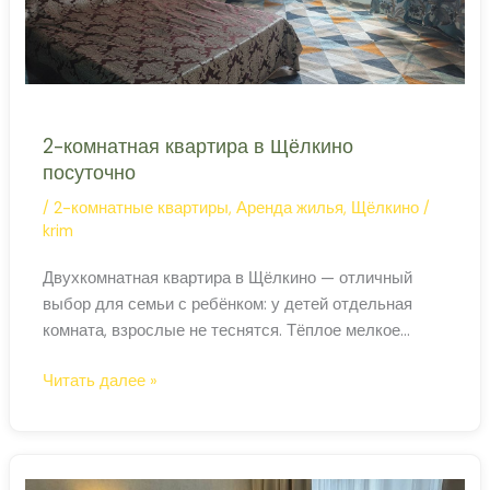
2-комнатная квартира в Щёлкино
посуточно
/
2-комнатные квартиры
,
Аренда жилья
,
Щёлкино
/
krim
Двухкомнатная квартира в Щёлкино — отличный
выбор для семьи с ребёнком: у детей отдельная
комната, взрослые не теснятся. Тёплое мелкое
Азовское море, чистый воздух и невысокие цены
2-
Читать далее »
делают Щёлкино одним из самых семейных
комнатная
курортов полуострова. ‹ › 2-комнатная квартира в
квартира
Щёлкино Просторная двухкомнатная квартира в
в
Щёлкино с кухней и кондиционером — удобная база
Щёлкино
для семейного