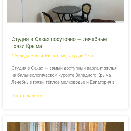
Студия в Саках посуточно — лечебные
грязи Крыма
/
Аренда жилья
,
Евпатория
,
Студии
/
krim
Студия в Саках — самый доступный вариант жилья
на бальнеологическом курорте Западного Крыма.
Лечебные грязи, тёплое мелководье и Евпатория в
20 минутах езды. Студия в Саках: плюсы и минусы
Студия
Читать далее »
Студия — оптимальный формат для одного или двух
в
человек, приехавших в Саки на короткий курс
Саках
процедур или просто отдохнуть в тихом месте.
посуточно
Площадь 18–28 кв. м
—
лечебные