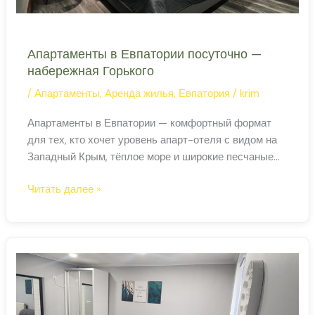
Апартаменты в Евпатории посуточно —
набережная Горького
/
Апартаменты
,
Аренда жилья
,
Евпатория
/
krim
Апартаменты в Евпатории — комфортный формат
для тех, кто хочет уровень апарт-отеля с видом на
Западный Крым, тёплое море и широкие песчаные
пляжи, не переплачивая за полный гостиничный
Апартаменты
Читать далее »
сервис. Апарт-отели в Евпатории В Евпатории за
в
последние годы появились современные апарт-
Евпатории
отели с бассейнами, детскими площадками и
посуточно
кухонными блоками в каждом юните. Расположены
—
преимущественно в западной части […]
набережная
Горького