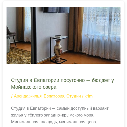
в
Евпатории Большая квартира с тремя комнатами и
Евпатории
полноценной кухней — комфортный вариант для
посуточно
Студия в Евпатории посуточно — бюджет у
Мойнакского озера
/
Аренда жилья
,
Евпатория
,
Студии
/
krim
Студия в Евпатории — самый доступный вариант
жилья у тёплого западно-крымского моря.
Минимальная площадь, минимальная цена,