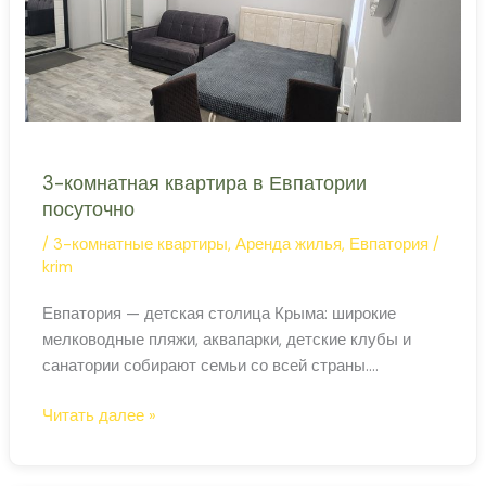
3-комнатная квартира в Евпатории
посуточно
/
3-комнатные квартиры
,
Аренда жилья
,
Евпатория
/
krim
Евпатория — детская столица Крыма: широкие
мелководные пляжи, аквапарки, детские клубы и
санатории собирают семьи со всей страны.
Трёхкомнатная квартира позволяет разместить
3-
Читать далее »
детей и взрослых отдельно, готовить дома и
комнатная
наслаждаться отдыхом без лишних трат на
квартира
гостиничное питание. ‹ › 3-комнатная квартира в