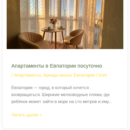
грязи
Крыма
Апартаменты в Евпатории посуточно
/
Апартаменты
,
Аренда жилья
,
Евпатория
/
krim
Евпатория — город, в который хочется
возвращаться. Широкие мелководные пляжи, где
ребёнок может зайти в море на сто метров и ему
будет по пояс. Старый город с мечетью XV века и
Апартаменты
Читать далее »
турецкими банями, которые работают до сих пор.
в
Трамвай, который ходит с 1914 года. Апартаменты с
Евпатории
отдельной спальней — правильный выбор для пары