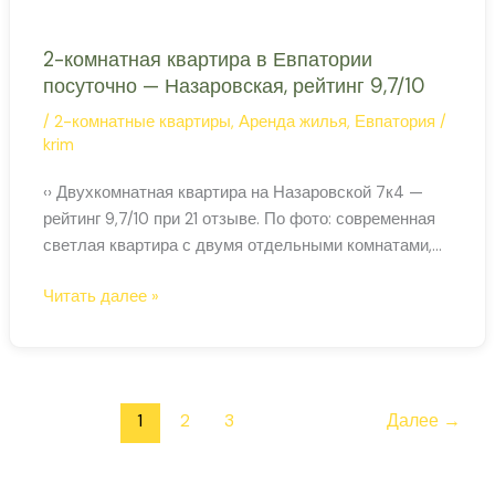
2-комнатная квартира в Евпатории
посуточно — Назаровская, рейтинг 9,7/10
/
2-комнатные квартиры
,
Аренда жилья
,
Евпатория
/
krim
‹› Двухкомнатная квартира на Назаровской 7к4 —
рейтинг 9,7/10 при 21 отзыве. По фото: современная
светлая квартира с двумя отдельными комнатами,
качественная мебель, балкон, оснащённая кухня с
2-
Читать далее »
посудомоечной машиной. До 6 гостей. Проверить
комнатная
наличие и забронировать на Суточно.ру → Тип 2-
квартира
комнатная квартира Адрес Назаровская улица, 7к4,
в
Евпатория Вместимость до 6 гостей Цена от 2 000
Евпатории
1
2
3
Далее
→
посуточно
—
Назаровская,