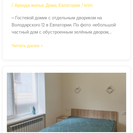
/
Аренда жилья
,
Дома
,
Евпатория
/
krim
‹› Гостевой домик с отдельным двориком на
Володарского 12 в Евпатории. По фото: небольшой
частный дом с обустроенным зелёным двором,
навес или беседка, место для отдыха на улице.
Дом
Читать далее »
Отдельный вход. Для семьи 3–4 человека.
в
Проверить наличие и забронировать на Суточно.ру
Евпатории
→ Тип Гостевой домик Адрес Володарского улица,
посуточно
12, Евпатория Вместимость до 4 гостей Цена от
—
гостевой
домик
с
двориком,
Володарского