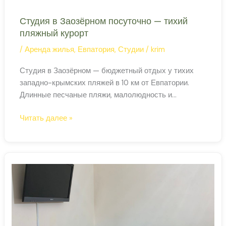
Студия в Заозёрном посуточно — тихий
пляжный курорт
/
Аренда жилья
,
Евпатория
,
Студии
/
krim
Студия в Заозёрном — бюджетный отдых у тихих
западно-крымских пляжей в 10 км от Евпатории.
Длинные песчаные пляжи, малолюдность и
доступные цены — главные козыри Заозёрного.
Студия
Читать далее »
Заозёрное: пляжный посёлок без толчеи Заозёрное
в
— посёлок городского типа на западном побережье
Заозёрном
Крыма, в 10 км от Евпатории. Здесь нет шумных
посуточно
набережных и ресторанов — только длинный
—
песчаный
тихий
пляжный
курорт