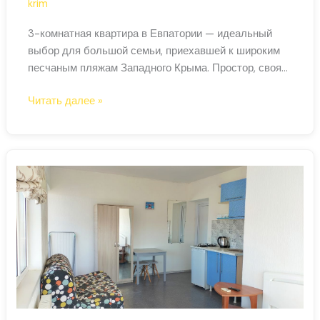
krim
3-комнатная квартира в Евпатории — идеальный
выбор для большой семьи, приехавшей к широким
песчаным пляжам Западного Крыма. Простор, своя
кухня и все удобства при доступных ценах.
3-
Читать далее »
Евпатория: курорт для семей с детьми Евпатория —
комнатная
самый семейный курорт Крыма. Длинные песчаные
квартира
пляжи с пологим заходом, чистое море, аквапарки и
в
детские аттракционы делают её оптимальным
Евпатории
выбором для
посуточно
—
центр,
пляж
рядом