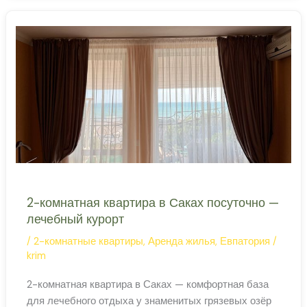
посуточно
или семьи,
2-комнатная квартира в Саках посуточно —
лечебный курорт
/
2-комнатные квартиры
,
Аренда жилья
,
Евпатория
/
krim
2-комнатная квартира в Саках — комфортная база
для лечебного отдыха у знаменитых грязевых озёр