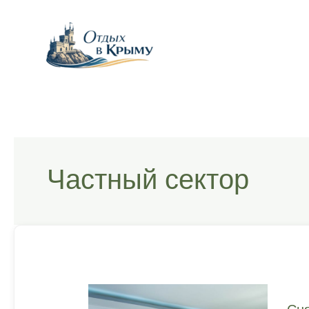
Перейти
к
содержимому
Частный сектор