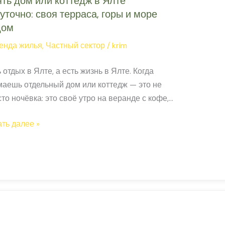
ть дом или коттедж в Ялте
уточно: своя терраса, горы и море
дом
енда жилья
,
Частный сектор
/
krim
 отдых в Ялте, а есть жизнь в Ялте. Когда
маешь отдельный дом или коттедж — это не
то ночёвка: это своё утро на веранде с кофе,
 вечер с барбекю в саду, своя парковка. Горы
ть
ть далее »
м. Море близко. Ваш ритм. Дома и коттеджи
 ‹ › Коттедж «Аrarат-House» — Лавровый пер.,
авровый переулок […]
тедж
е
точно:
я