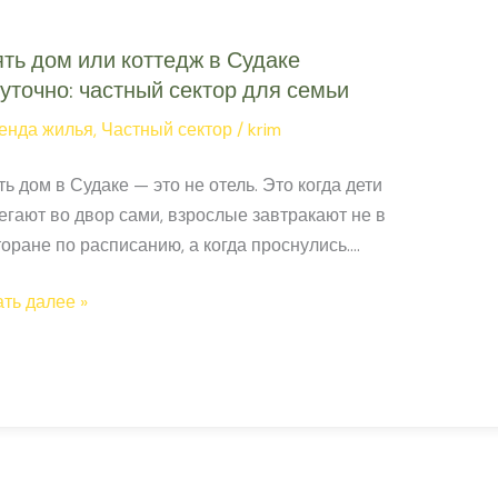
аса,
ы
ть дом или коттедж в Судаке
уточно: частный сектор для семьи
е
енда жилья
,
Частный сектор
/
krim
ом
ь дом в Судаке — это не отель. Это когда дети
гают во двор сами, взрослые завтракают не в
оране по расписанию, а когда проснулись.
ный сектор Судака — это своя кухня, свой
ть
ть далее »
ал, своё утро у гор. Ожидание и реальность
ного сектора Судака Что ожидают Что на
ом деле Тихо и природа
Верно.
тедж
аке
точно: