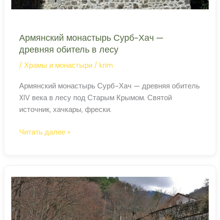
Армянский монастырь Сурб-Хач —
древняя обитель в лесу
/
Храмы и монастыри
/
krim
Армянский монастырь Сурб-Хач — древняя обитель
XIV века в лесу под Старым Крымом. Святой
источник, хачкары, фрески.
Армянский
Читать далее »
монастырь
Сурб-
Хач
—
древняя
обитель
в