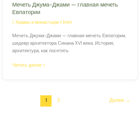
Мечеть Джума-Джами — главная мечеть
Евпатории
/
Храмы и монастыри
/
krim
Мечеть Джума-Джами — главная мечеть Евпатории,
шедевр архитектора Синана XVI века. История,
архитектура, как посетить.
Мечеть
Читать далее »
Джума-
Джами
—
главная
1
2
Далее
→
мечеть
Евпатории