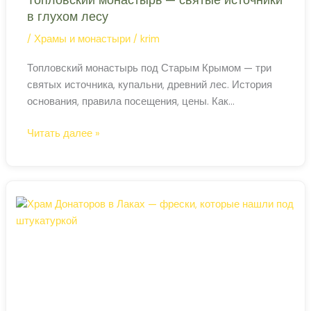
в глухом лесу
/
Храмы и монастыри
/
krim
Топловский монастырь под Старым Крымом — три
святых источника, купальни, древний лес. История
основания, правила посещения, цены. Как
добраться.
Топловский
Читать далее »
монастырь
—
святые
источники
в
глухом
лесу