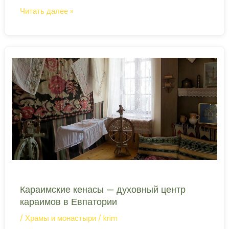
архитектура, история.
Текие
Читать далее »
дервишей
—
единственный
в
Крыму
мусульманский
монастырь
Караимские кенасы — духовный центр
караимов в Евпатории
/
Храмы и монастыри
/
krim