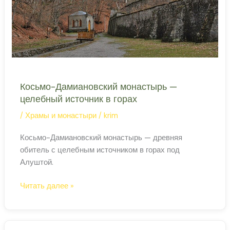
лесу
Косьмо-Дамиановский монастырь —
целебный источник в горах
/
Храмы и монастыри
/
krim
Косьмо-Дамиановский монастырь — древняя
обитель с целебным источником в горах под
Алуштой.
Косьмо-
Читать далее »
Дамиановский
монастырь
—