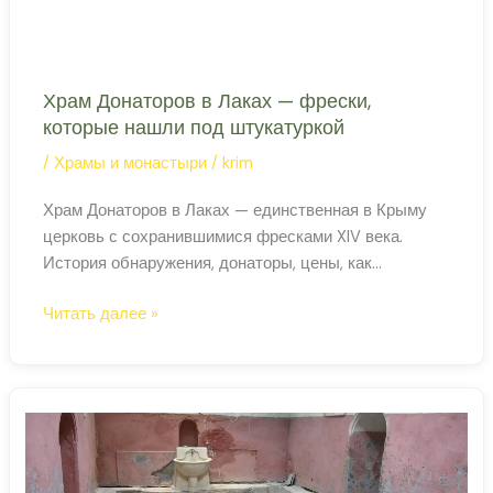
Храм Донаторов в Лаках — фрески,
которые нашли под штукатуркой
/
Храмы и монастыри
/
krim
Храм Донаторов в Лаках — единственная в Крыму
церковь с сохранившимися фресками XIV века.
История обнаружения, донаторы, цены, как
добраться.
Храм
Читать далее »
Донаторов
в
Лаках
—
фрески,
которые