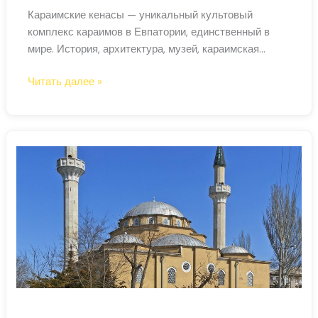
Караимские кенасы — уникальный культовый
комплекс караимов в Евпатории, единственный в
мире. История, архитектура, музей, караимская
кухня.
Караимские
Читать далее »
кенасы
—
духовный
центр
караимов
в
Евпатории