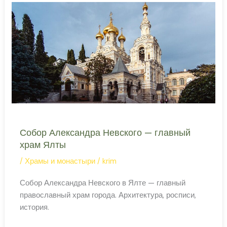
целебный
источник
в
горах
Собор Александра Невского — главный
храм Ялты
/
Храмы и монастыри
/
krim
Собор Александра Невского в Ялте — главный
православный храм города. Архитектура, росписи,
история.