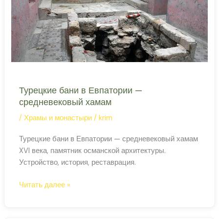
нашли
под
штукатуркой
Турецкие бани в Евпатории —
средневековый хамам
/
Храмы и монастыри
/
krim
Турецкие бани в Евпатории — средневековый хамам
XVI века, памятник османской архитектуры.
Устройство, история, реставрация.
Турецкие
Читать далее »
бани
в