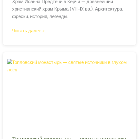
Храм Иоанна Предтечи в Керчи — древнейший
христианский храм Крыма (VIII-IX вв.). Архитектура,
фрески, история, легенды.
Храм
Читать далее »
Иоанна
Предтечи
—
древнейший
христианский
храм
Крыма
Топловский монастырь — святые источники