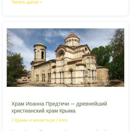
Собор
Читать далее »
Александра
Невского
—
главный
храм
Ялты
Храм Иоанна Предтечи — древнейший
христианский храм Крыма
/
Храмы и монастыри
/
krim