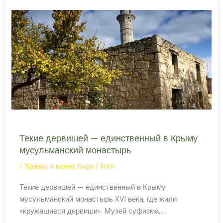
Евпатории
—
средневековый
хамам
Текие дервишей — единственный в Крыму
мусульманский монастырь
/
Храмы и монастыри
/
krim
Текие дервишей — единственный в Крыму
мусульманский монастырь XVI века, где жили
«кружащиеся дервиши». Музей суфизма,