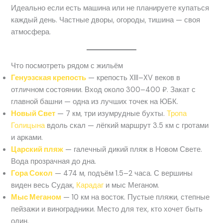
Идеально если есть машина или не планируете купаться
каждый день. Частные дворы, огороды, тишина — своя
атмосфера.
Что посмотреть рядом с жильём
Генуэзская крепость
— крепость XIII–XV веков в
отличном состоянии. Вход около 300–400 ₽. Закат с
главной башни — одна из лучших точек на ЮБК.
Новый Свет
— 7 км, три изумрудные бухты.
Тропа
Голицына
вдоль скал — лёгкий маршрут 3.5 км с гротами
и арками.
Царский пляж
— галечный дикий пляж в Новом Свете.
Вода прозрачная до дна.
Гора Сокол
— 474 м, подъём 1.5–2 часа. С вершины
виден весь Судак,
Карадаг
и мыс Меганом.
Мыс Меганом
— 10 км на восток. Пустые пляжи, степные
пейзажи и виноградники. Место для тех, кто хочет быть
один.