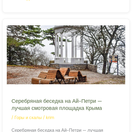
арфа
—
беседка
на
краю
Ай-
Петри
Серебряная беседка на Ай-Петри —
лучшая смотровая площадка Крыма
/
Горы и скалы
/
krim
Серебряная беседка на Ай-Петри — лучшая