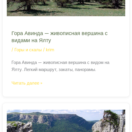
Гора Авинда — живописная вершина с
видами на Ялту
/
Горы и скалы
/
krim
Гора Авинда — живописная вершина с видом на
Ялту. Легкий маршрут, закаты, панорамы.
Гора
Читать далее »
Авинда
—
живописная
вершина
с
видами