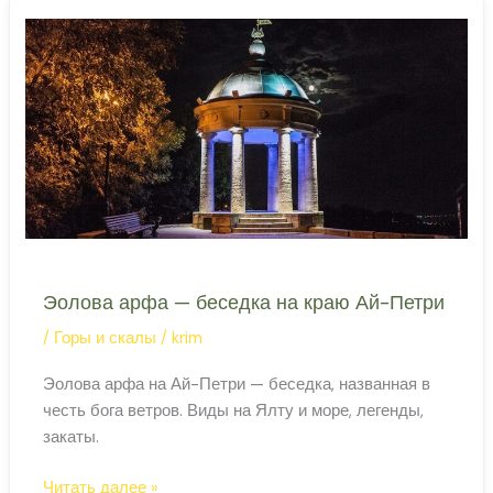
—
легкие
Южного
берега
Эолова арфа — беседка на краю Ай-Петри
/
Горы и скалы
/
krim
Эолова арфа на Ай-Петри — беседка, названная в
честь бога ветров. Виды на Ялту и море, легенды,
закаты.
Эолова
Читать далее »