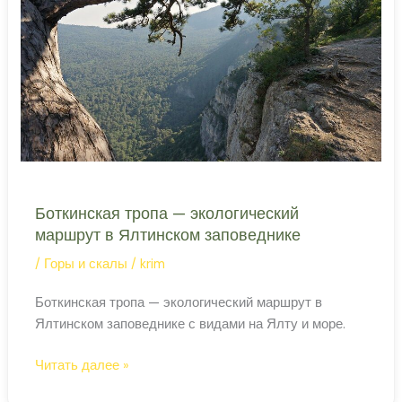
тропа
в
окрестностях
Ялты
Боткинская тропа — экологический
маршрут в Ялтинском заповеднике
/
Горы и скалы
/
krim
Боткинская тропа — экологический маршрут в
Ялтинском заповеднике с видами на Ялту и море.
Боткинская
Читать далее »
тропа