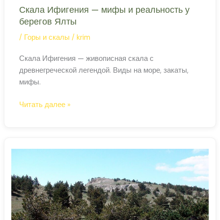
Скала Ифигения — мифы и реальность у
берегов Ялты
/
Горы и скалы
/
krim
Скала Ифигения — живописная скала с
древнегреческой легендой. Виды на море, закаты,
мифы.
Скала
Читать далее »
Ифигения
—
мифы
и
реальность
у
берегов
Ялты