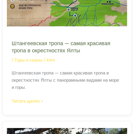
Штангеевская тропа — самая красивая
тропа в окрестностях Ялты
/
Горы и скалы
/
krim
Штангеевская тропа — самая красивая тропа в
окрестностях Ялты с панорамными видами на море
и горы.
Штангеевская
Читать далее »
тропа
—
самая
красивая