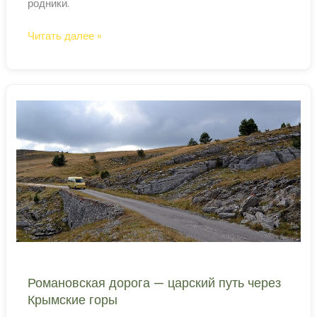
родники.
Таракташская
Читать далее »
тропа
—
живописный
маршрут
к
Ай-
Петри
Романовская дорога — царский путь через
Крымские горы