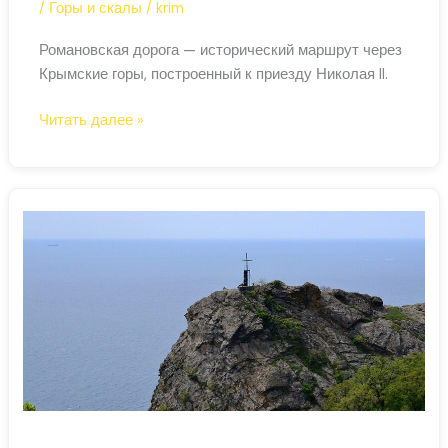
/
Горы и скалы
/
krim
Романовская дорога — исторический маршрут через
Крымские горы, построенный к приезду Николая II.
Романовская
Читать далее »
дорога
—
царский
путь
через
Крымские
горы