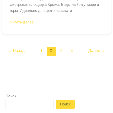
смотровая площадка Крыма. Виды на Ялту, море и
горы. Идеально для фото на закате.
Серебряная
Читать далее »
беседка
на
Ай-
Петри
←
Назад
1
2
3
4
Далее
→
—
лучшая
смотровая
площадка
Крыма
Поиск
Поиск