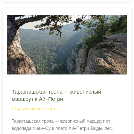
—
экологический
маршрут
в
Ялтинском
заповеднике
Таракташская тропа — живописный
маршрут к Ай-Петри
/
Горы и скалы
/
krim
Таракташская тропа — живописный маршрут от
водопада Учан-Су к плато Ай-Петри. Виды, лес,