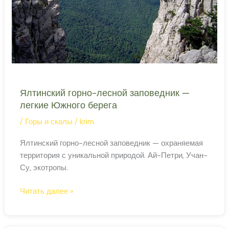
на
Ялту
Ялтинский горно-лесной заповедник —
легкие Южного берега
/
Горы и скалы
/
krim
Ялтинский горно-лесной заповедник — охраняемая
территория с уникальной природой. Ай-Петри, Учан-
Су, экотропы.
Ялтинский
Читать далее »
горно-
лесной
заповедник