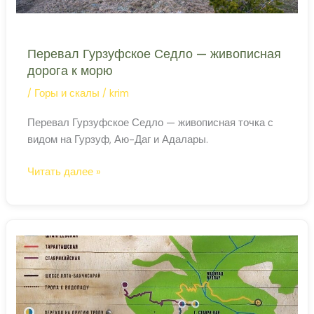
Перевал Гурзуфское Седло — живописная
дорога к морю
/
Горы и скалы
/
krim
Перевал Гурзуфское Седло — живописная точка с
видом на Гурзуф, Аю-Даг и Адалары.
Перевал
Читать далее »
Гурзуфское
Седло
—
живописная
дорога
к
морю