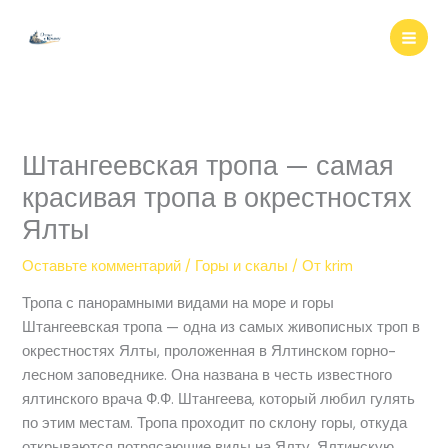
Перейти
к
содержимому
Штангеевская тропа — самая
красивая тропа в окрестностях
Ялты
Оставьте комментарий
/
Горы и скалы
/ От
krim
Тропа с панорамными видами на море и горы
Штангеевская тропа — одна из самых живописных троп в
окрестностях Ялты, проложенная в Ялтинском горно-
лесном заповеднике. Она названа в честь известного
ялтинского врача Ф.Ф. Штангеева, который любил гулять
по этим местам. Тропа проходит по склону горы, откуда
открываются потрясающие виды на Ялту, Ялтинскую