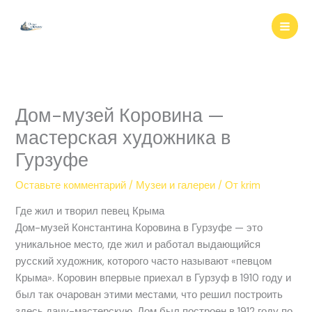
Перейти
к
содержимому
Дом-музей Коровина —
мастерская художника в
Гурзуфе
Оставьте комментарий
/
Музеи и галереи
/ От
krim
Где жил и творил певец Крыма
Дом-музей Константина Коровина в Гурзуфе — это
уникальное место, где жил и работал выдающийся
русский художник, которого часто называют «певцом
Крыма». Коровин впервые приехал в Гурзуф в 1910 году и
был так очарован этими местами, что решил построить
здесь дачу-мастерскую. Дом был построен в 1912 году по