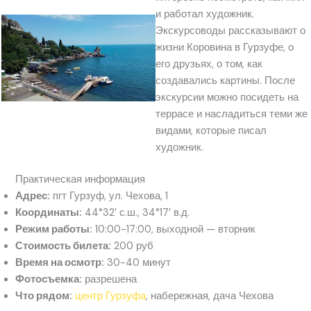
и работал художник.
Экскурсоводы рассказывают о
жизни Коровина в Гурзуфе, о
его друзьях, о том, как
создавались картины. После
экскурсии можно посидеть на
террасе и насладиться теми же
видами, которые писал
художник.
Практическая информация
Адрес:
пгт Гурзуф, ул. Чехова, 1
Координаты:
44°32′ с.ш., 34°17′ в.д.
Режим работы:
10:00-17:00, выходной — вторник
Стоимость билета:
200 руб
Время на осмотр:
30-40 минут
Фотосъемка:
разрешена
Что рядом:
центр Гурзуфа
, набережная, дача Чехова