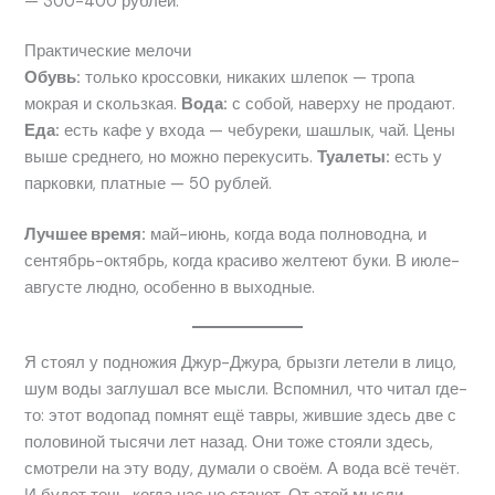
— 300-400 рублей.
Практические мелочи
Обувь:
только кроссовки, никаких шлепок — тропа
мокрая и скользкая.
Вода:
с собой, наверху не продают.
Еда:
есть кафе у входа — чебуреки, шашлык, чай. Цены
выше среднего, но можно перекусить.
Туалеты:
есть у
парковки, платные — 50 рублей.
Лучшее время:
май-июнь, когда вода полноводна, и
сентябрь-октябрь, когда красиво желтеют буки. В июле-
августе людно, особенно в выходные.
Я стоял у подножия Джур-Джура, брызги летели в лицо,
шум воды заглушал все мысли. Вспомнил, что читал где-
то: этот водопад помнят ещё тавры, жившие здесь две с
половиной тысячи лет назад. Они тоже стояли здесь,
смотрели на эту воду, думали о своём. А вода всё течёт.