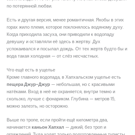
по потерянной любви.
Есть и другая версия, менее романтичная. Якобы в этих
горах жило племя, которое поклонялось водяному духу.
Когда приходила засуха, они приводили к водопаду
девушку и оставляли её здесь в жертву. Дух
успокаивался и посылал дождь. От тех жертв будто бы и
вода такая холодная — от слёз несчастных.
Что ещё есть в ущелье
Кроме главного водопада, в Хапхальском ущелье есть
пещера Джур-Джур
— небольшая, но с красивыми
натёками. Вход в неё не охраняется, внутри темно и
скользко, лучше с фонариком. Глубина — метров 15,
можно залезть, но осторожно.
Выше по тропе, если пройти ещё километра два,
начинается
каньон Хапхал
— дикий, без троп и
ограждений. Туда ходят только подготовленные туристы