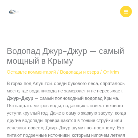
Перейти
к
содержимому
Водопад Джур-Джур — самый
мощный в Крыму
Оставьте комментарий
/
Водопады и озера
/ От
krim
В горах под Алуштой, среди букового леса, спряталось
место, где вода никогда не замерзает и не пересыхает.
Джур-Джур
— самый полноводный водопад Крыма.
Пятнадцать метров воды, падающих с известнякового
уступа круглый год. Даже в самую жаркую засуху, когда
другие водопады превращаются в тонкие струйки или
исчезают совсем, Джур-Джур шумит по-прежнему. Его
питают подземные источники, которым нипочем летняя