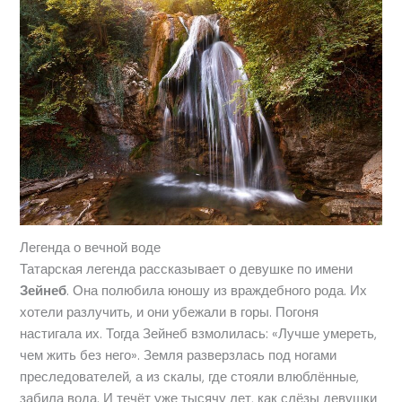
Легенда о вечной воде
Татарская легенда рассказывает о девушке по имени
Зейнеб
. Она полюбила юношу из враждебного рода. Их
хотели разлучить, и они убежали в горы. Погоня
настигала их. Тогда Зейнеб взмолилась: «Лучше умереть,
чем жить без него». Земля разверзлась под ногами
преследователей, а из скалы, где стояли влюблённые,
забила вода. И течёт уже тысячу лет, как слёзы девушки