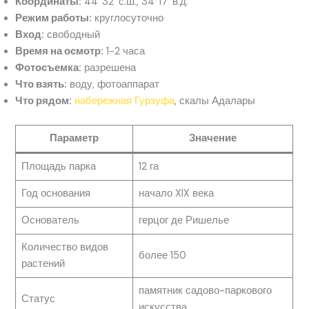
Координаты:
44°32′ с.ш., 34°17′ в.д.
Режим работы:
круглосуточно
Вход:
свободный
Время на осмотр:
1-2 часа
Фотосъемка:
разрешена
Что взять:
воду, фотоаппарат
Что рядом:
набережная Гурзуфа
, скалы Адалары
Параметр
Значение
Площадь парка
12 га
Год основания
начало XIX века
Основатель
герцог де Ришелье
Количество видов
более 150
растений
памятник садово-паркового
Статус
искусства