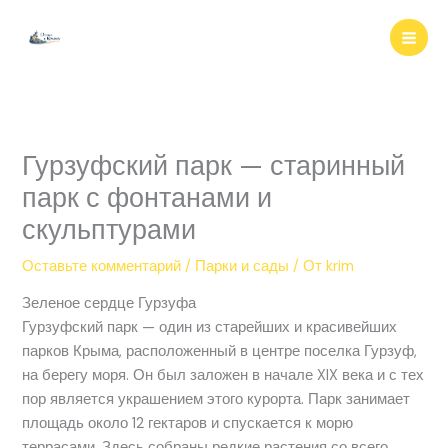
Перейти
к
содержимому
Гурзуфский парк — старинный
парк с фонтанами и
скульптурами
Оставьте комментарий
/
Парки и сады
/ От
krim
Зеленое сердце Гурзуфа
Гурзуфский парк — один из старейших и красивейших
парков Крыма, расположенный в центре поселка Гурзуф,
на берегу моря. Он был заложен в начале XIX века и с тех
пор является украшением этого курорта. Парк занимает
площадь около 12 гектаров и спускается к морю
террасами. Здесь собраны редкие растения со всего