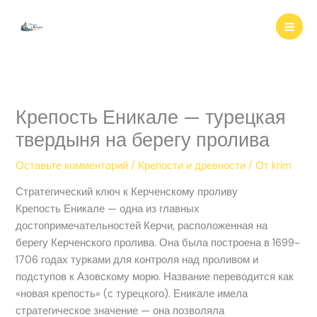
Перейти
к
содержимому
Крепость Еникале — турецкая
твердыня на берегу пролива
Оставьте комментарий
/
Крепости и древности
/ От
krim
Стратегический ключ к Керченскому проливу
Крепость Еникале — одна из главных
достопримечательностей Керчи, расположенная на
берегу Керченского пролива. Она была построена в 1699-
1706 годах турками для контроля над проливом и
подступов к Азовскому морю. Название переводится как
«новая крепость» (с турецкого). Еникале имела
стратегическое значение — она позволяла