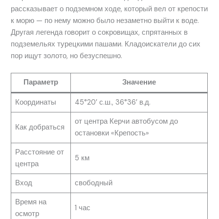
рассказывает о подземном ходе, который вел от крепости
к морю — по нему можно было незаметно выйти к воде.
Другая легенда говорит о сокровищах, спрятанных в
подземельях турецкими пашами. Кладоискатели до сих
пор ищут золото, но безуспешно.
Параметр
Значение
Координаты
45°20′ с.ш., 36°36′ в.д.
от центра Керчи автобусом до
Как добраться
остановки «Крепость»
Расстояние от
5 км
центра
Вход
свободный
Время на
1 час
осмотр