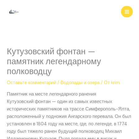
Перейти
к
содержимому
Кутузовский фонтан —
памятник легендарному
полководцу
Оставьте комментарий
/
Водопады и озера
/ От
krim
Памятник на месте легендарного ранения
Кутузовский фонтан — один из самых известных
исторических памятников на трассе Симферополь-Ялта,
расположенный у подножия Ангарского перевала. Он был
установлен в 1804 году на месте, где, по легенде, в 1774
году был тяжело ранен будущий полководец Михаил
Илларионович Кутузов. Пуля попала ему в висок и