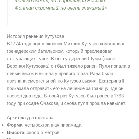
только выжил, но и прославил Россию.
Фонтан скромный, но очень значимый».
История ранения Кутузова
В 1774 году подполковник Михаил Кутузов командовал
гренадерским батальоном, который преследовал
отступающих турок. В бою у деревни Шумы (ныне
Верхняя Кутузовка) он был тяжело ранен. Пуля попала в
левый висок и вышла у правого глаза. Рана была
признана смертельной, но Кутузов выжил. Екатерина II
приказала отправить его на лечение за границу, где он
провел два года. Второй раз Кутузов был ранен в 1788
году при осаде Очакова, и снова пуля прошла навылет.
Архитектура фонтана
Форма:
четырехгранная пирамида.
Высота:
около 5 метров.