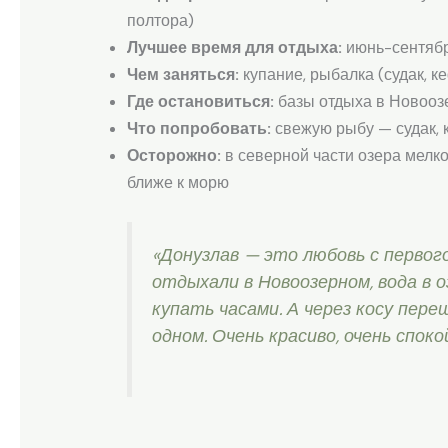
полтора)
Лучшее время для отдыха:
июнь-сентяб
Чем заняться:
купание, рыбалка (судак, к
Где остановиться:
базы отдыха в Новоозе
Что попробовать:
свежую рыбу — судак, 
Осторожно:
в северной части озера мелко
ближе к морю
«Донузлав — это любовь с первого
отдыхали в Новоозерном, вода в 
купать часами. А через косу пере
одном. Очень красиво, очень спок