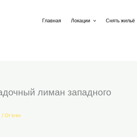
Главная
Локации
Снять жильё
адочный лиман западного
а
/ От
krim