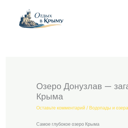
Перейти
к
содержимому
Озеро Донузлав — заг
Крыма
Оставьте комментарий
/
Водопады и озер
Самое глубокое озеро Крыма