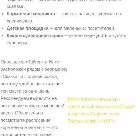
скалами.
Кормление хищников
— захватывающее зрелище по
расписанию.
Детская площадка
— для маленьких посетителей.
Кафе и сувенирная лавка
— можно перекусить и купить
сувениры.
Парк львов «Тайган» в Ялте
расположен рядом с зоопарком
«Сказка» и Поляной сказок,
поэтому удобно посетить все
три места за один день.
Рекомендуем выделить на
https://otdih-krim.ru/wp-
посещение парка не меньше 2
content/uploads/custom/tayga
часов. Обязательно
n.jpg» alt=»Сафари-парк
посмотрите расписание
Тайган» width=»400″/>
кормления животных — это
самое интересное время.