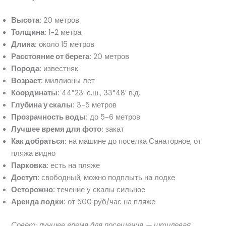
Высота:
20 метров
Толщина:
1-2 метра
Длина:
около 15 метров
Расстояние от берега:
20 метров
Порода:
известняк
Возраст:
миллионы лет
Координаты:
44°23′ с.ш., 33°48′ в.д.
Глубина у скалы:
3-5 метров
Прозрачность воды:
до 5-6 метров
Лучшее время для фото:
закат
Как добраться:
на машине до поселка Санаторное, от
пляжа видно
Парковка:
есть на пляже
Доступ:
свободный, можно подплыть на лодке
Осторожно:
течение у скалы сильное
Аренда лодки:
от 500 руб/час на пляже
Совет: лучшее время для посещения — штилевая