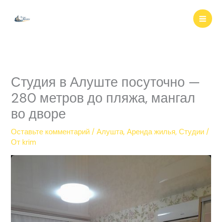
Перейти
к
содержимому
Студия в Алуште посуточно —
280 метров до пляжа, мангал
во дворе
Оставьте комментарий
/
Алушта
,
Аренда жилья
,
Студии
/
От
krim