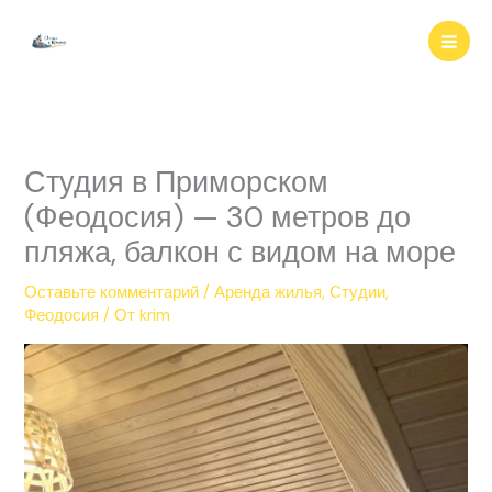
Перейти
к
содержимому
Студия в Приморском
(Феодосия) — 30 метров до
пляжа, балкон с видом на море
Оставьте комментарий
/
Аренда жилья
,
Студии
,
Феодосия
/ От
krim