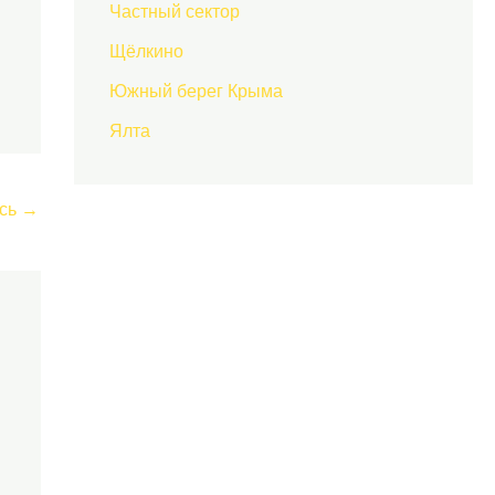
Частный сектор
Щёлкино
Южный берег Крыма
Ялта
сь
→