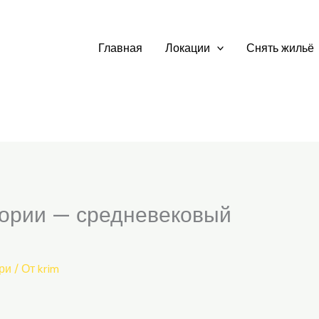
Главная
Локации
Снять жильё
тории — средневековый
ри
/ От
krim