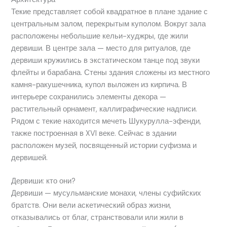
Текие представляет собой квадратное в плане здание с
центральным залом, перекрытым куполом. Вокруг зала
расположены небольшие кельи-худжры, где жили
дервиши. В центре зала — место для ритуалов, где
дервиши кружились в экстатическом танце под звуки
флейты и барабана. Стены здания сложены из местного
камня-ракушечника, купол выложен из кирпича. В
интерьере сохранились элементы декора —
растительный орнамент, каллиграфические надписи.
Рядом с текие находится мечеть Шукурулла-эфенди,
также построенная в XVI веке. Сейчас в здании
расположен музей, посвященный истории суфизма и
дервишей.
Дервиши: кто они?
Дервиши — мусульманские монахи, члены суфийских
братств. Они вели аскетический образ жизни,
отказывались от благ, странствовали или жили в