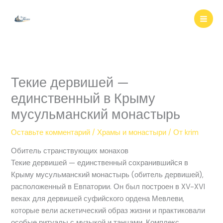
Перейти
к
содержимому
Текие дервишей —
единственный в Крыму
мусульманский монастырь
Оставьте комментарий
/
Храмы и монастыри
/ От
krim
Обитель странствующих монахов
Текие дервишей — единственный сохранившийся в
Крыму мусульманский монастырь (обитель дервишей),
расположенный в Евпатории. Он был построен в XV-XVI
веках для дервишей суфийского ордена Мевлеви,
которые вели аскетический образ жизни и практиковали
особые ритуалы с музыкой и танцами. Комплекс