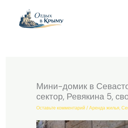
Перейти
к
содержимому
Мини-домик в Севасто
сектор, Ревякина 5, св
Оставьте комментарий
/
Аренда жилья
,
Се