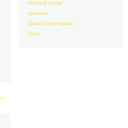
Частный сектор
Щёлкино
Южный берег Крыма
Ялта
сь
→