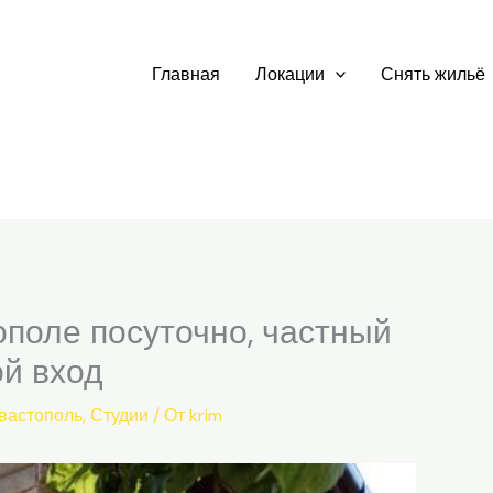
Главная
Локации
Снять жильё
поле посуточно, частный
ой вход
вастополь
,
Студии
/ От
krim