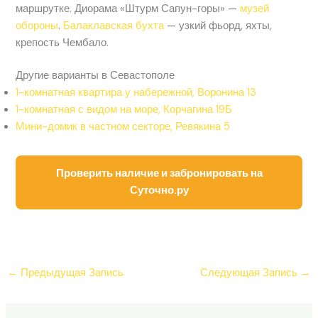
маршрутке. Диорама «Штурм Сапун-горы» —
музей
обороны
.
Балаклавская бухта
— узкий фьорд, яхты,
крепость Чембало.
Другие варианты в Севастополе
1-комнатная квартира у набережной, Воронина 13
1-комнатная с видом на море, Корчагина 19Б
Мини-домик в частном секторе, Ревякина 5
Проверить наличие и забронировать на
Суточно.ру
←
Предыдущая Запись
Следующая Запись
→