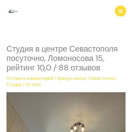
Перейти
к
содержимому
Студия в центре Севастополя
посуточно, Ломоносова 15,
рейтинг 10,0 / 88 отзывов
Оставьте комментарий
/
Аренда жилья
,
Севастополь
,
Студии
/ От
krim