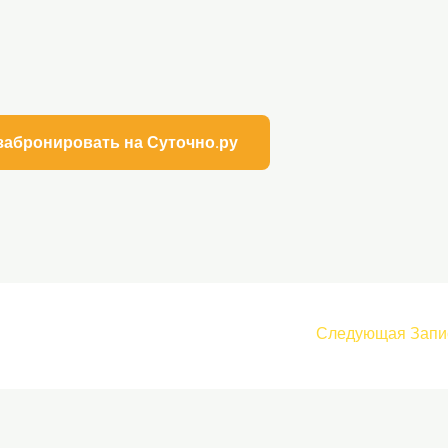
забронировать на Суточно.ру
Следующая Запи