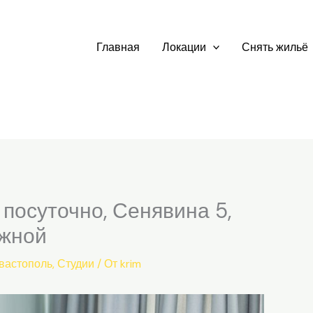
Главная
Локации
Снять жильё
посуточно, Сенявина 5,
ежной
вастополь
,
Студии
/ От
krim